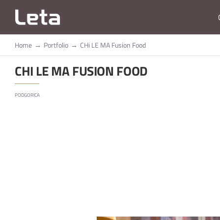
Skip
to
content
Home
→
Portfolio
→
CHi LE MA Fusion Food
CHI LE MA FUSION FOOD
PODGORICA